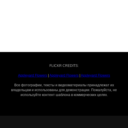
FLICKR CREDITS:
Appleyard Flowers
|
Appleyard Flowers
|
Appleyard Flowers
Все фотографии, тексты и видеоматериалы принадлежат их
владельцам и использованы для демонстрации. Пожалуйста, не
используйте контент шаблона в коммерческих целях.